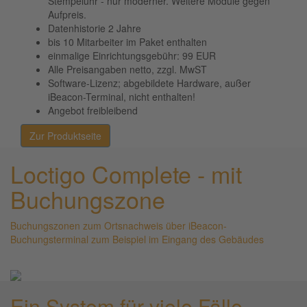
Stempeluhr - nur moderner. Weitere Module gegen
Aufpreis.
Datenhistorie 2 Jahre
bis 10 Mitarbeiter im Paket enthalten
einmalige Einrichtungsgebühr: 99 EUR
Alle Preisangaben netto, zzgl. MwST
Software-Lizenz; abgebildete Hardware, außer
iBeacon-Terminal, nicht enthalten!
Angebot freibleibend
Go toLOCTIGO – COMPLETE
Zur Produktseite
Loctigo Complete - mit
Buchungszone
Buchungszonen zum Ortsnachweis über iBeacon-
Buchungsterminal zum Beispiel im Eingang des Gebäudes
Ein System für viele Fälle