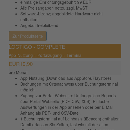
einmalige Einrichtungsgebühr: 99 EUR
Alle Preisangaben netto, zzgl. MwST
Software-Lizenz; abgebildete Hardware nicht
enthalten!
Angebot freibleibend
Go toLOCTIGO – Basic
Zur Produktseite
LOCTIGO - COMPLETE
App-Nutzung + Portalzugang + Terminal
EUR
19,90
pro Monat
App-Nutzung (Download aus AppStore/Playstore)
Buchungen mit Ortsnachweis über Buchungsterminal
möglich
Zugang zur Portal-Webseite: Umfangreiche Reports
über Portal-Webseite (PDF, CSV, XLS). Einfache
Auswertungen in der App ansehen oder per E-Mail-
Anhang als PDF- und CSV-Datei.
1 Buchungsterminal auf Leihbasis (iBeacon) enthalten.
Damit erfassen Sie Zeiten, fast wie mit der alten