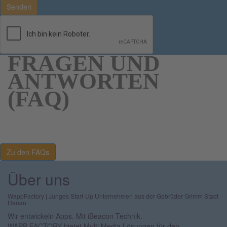
Senden
FRAGEN UND
ANTWORTEN
(FAQ)
Zu den FAQs
Zu den FAQs
Über uns
WappFactory | Junges Start-Up Unternehmen aus der Gebrüder Grimm Stadt
Hanau.
Wir entwickeln Apps. Mit iBeacon Technik.
WAPP FACTORY bietet Multi Media Lösungen für den