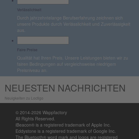
Verlässlichkeit
Durch jahrzehntelange Berufserfahrung zeichnen sich
unsere Produkte durch Verlässlichkeit und Zuverlässigkeit
aus.
Faire Preise
Qualität hat Ihren Preis. Unsere Leistungen bieten wir zu
fairen Bedingungen auf vergleichsweise niedrigem
Preisniveau an.
NEUESTEN NACHRICHTEN
Neuigkeiten zu Loctigo
Zurück
Näch
© 2014-2026 Wappfactory
Schri
All Rights Reserved.
iBeacon® is a registered trademark of Apple Inc.
Eddystone is a registered trademark of Google Inc.
The Bluetooth® word mark and logos are registered